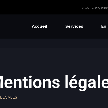
vrconciergeri
Accueil
Services
En 
entions légal
 LÉGALES