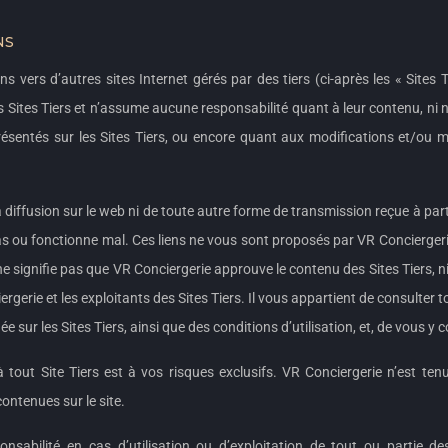
NS
ns vers d’autres sites Internet gérés par des tiers (ci-après les « Sites T
es Sites Tiers et n’assume aucune responsabilité quant à leur contenu, n
ésentés sur les Sites Tiers, ou encore quant aux modifications et/ou m
 diffusion sur le web ni de toute autre forme de transmission reçue à parti
 pas ou fonctionne mal. Ces liens ne vous sont proposés par VR Concierger
 ne signifie pas que VR Conciergerie approuve le contenu des Sites Tiers, n
gerie et les exploitants des Sites Tiers. Il vous appartient de consulter t
chée sur les Sites Tiers, ainsi que des conditions d’utilisation, et, de vous y
à tout Site Tiers est à vos risques exclusifs. VR Conciergerie n’est te
ontenues sur le site.
onsabilité en cas d’utilisation ou d’exploitation de tout ou partie d