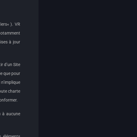
iers« ). VR
i notamment
ises à jour
r d’un Site
ie que pour
i n’implique
oute charte
 conformer.
nu à aucune
es éléments