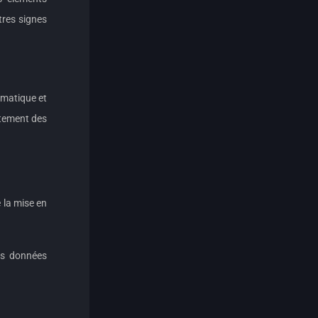
tres signes
ormatique et
itement des
 la mise en
des données