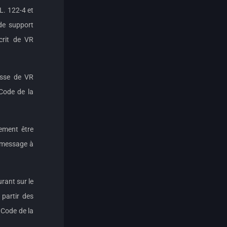
L. 122-4 et
 de support
crit de VR
resse de VR
 Code de la
rement être
e message à
rant sur le
 partir des
 Code de la